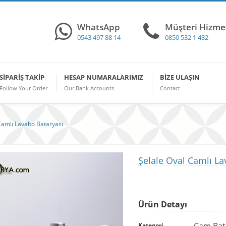
WhatsApp
Müşteri Hizmet
0543 497 88 14
0850 532 1 432
SIPARIŞ TAKIP
HESAP NUMARALARIMIZ
BIZE ULAŞIN
Follow Your Order
Our Bank Accounts
Contact
Camlı Lavabo Bataryası
Şelale Oval Camlı La
Ürün Detayı
Cam Bat
Kategori