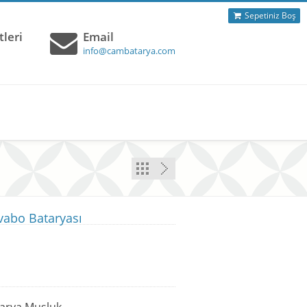
Sepetiniz Boş
leri
Email
info@cambatarya.com
vabo Bataryası
arya Musluk