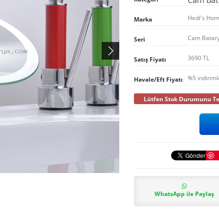
Hedi's Ho
Marka
Cam Batar
Seri
3690 TL
Satış Fiyatı
%5 indirim
Havale/Eft Fiyatı
Lütfen Stok Durumunu Tel
WhatsApp ile Paylaş