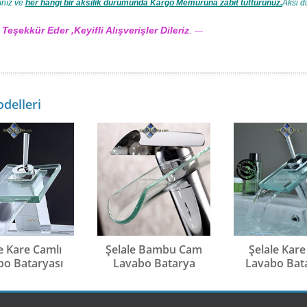
ınız ve
her hangi bir aksilik durumunda Kargo Memuruna zabıt tutturunuz.
Aksi d
n
Teşekkür Eder ,Keyifli Alışverişler Dileriz
.
---
delleri
e Kare Camlı
Şelale Bambu Cam
Şelale Kar
bo Bataryası
Lavabo Batarya
Lavabo Bat