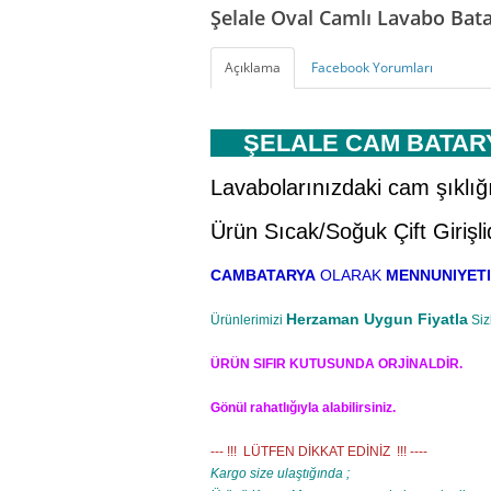
Şelale Oval Camlı Lavabo Bat
Açıklama
Facebook Yorumları
ŞELALE CAM BATAR
Lavabolarınızdaki cam şıklığı
Ürün Sıcak/Soğuk Çift Girişlid
CAMBATARYA
OLARAK
MENNUNIYETI
Herzaman Uygun Fiyatla
Ürünlerimizi
Siz
ÜRÜN SIFIR KUTUSUNDA ORJİNALDİR.
Gönül rahatlığıyla alabilirsiniz.
--- !!! LÜTFEN DİKKAT EDİNİZ !!! ----
Kargo size ulaştığında ;