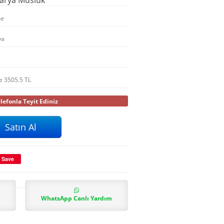
me
ya
le
3505.5
TL
efonla Teyit Ediniz
Save
WhatsApp Canlı Yardım