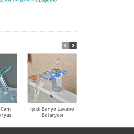
urumda tüm sorumluluk alıcıya aittir.
e Cam
Işıklı Banyo Lavabo
Siyah Lavabo
aryası
Bataryası
Bataryası