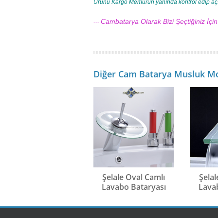
Ürünü Kargo Memurun yanında kontrol edip aç
Cambatarya Olarak Bizi Şeçtiğiniz İçi
---
Diğer Cam Batarya Musluk Mo
Şelale Oval Camlı
Şelal
Lavabo Bataryası
Lava