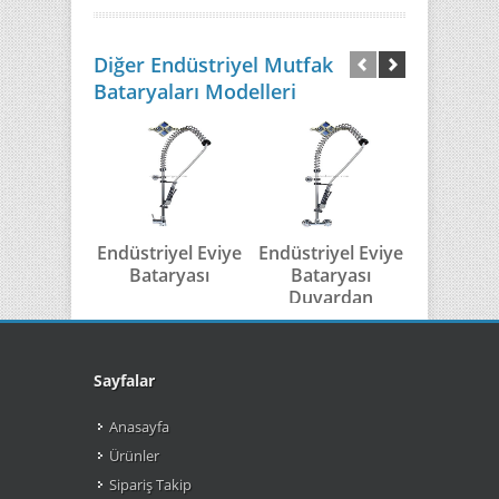
Diğer Endüstriyel Mutfak
Bataryaları Modelleri
Endüstriyel Eviye
Endüstriyel Eviye
Endüst
Bataryası
Bataryası
Mutfak B
Duvardan
Sayfalar
Anasayfa
Ürünler
Sipariş Takip