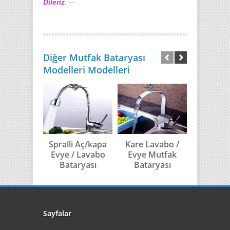
Dileriz
.
---
Diğer Mutfak Bataryası
Modelleri Modelleri
Spralli Aç/kapa
Kare Lavabo /
Klasik 
Evye / Lavabo
Evye Mutfak
Lavabo /
Bataryası
Bataryası
Batar
Sayfalar