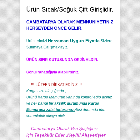
Ürün Sıcak/Soğuk Çift Girişlidir.
CAMBATARYA
OLARAK
MENNUNIYETINIZ
HERSEYDEN ONCE GELIR.
Herzaman Uygun Fiyatla
Ürünlerimizi
Sizlere
Sunmaya Çalışmaktayız.
ÜRÜN SIFIR KUTUSUNDA ORJİNALDİR.
Gönül rahatlığıyla alabilirsiniz.
--- !!! LÜTFEN DİKKAT EDİNİZ !!! ----
Kargo size ulaştığında ;
Ürünü Kargo Memurun yanında kontrol edip açınız
ve
her hangi bir aksilik durumunda Kargo
Memuruna zabıt tutturunuz.
Aksi durumda tüm
sorumluluk alıcıya aittir.
Cambatarya Olarak Bizi Şeçtiğiniz
---
İçin
Teşekkür Eder ,Keyifli Alışverişler