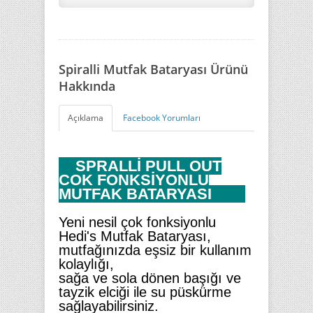
Spiralli Mutfak Bataryası Ürünü
Hakkında
Açıklama
Facebook Yorumları
SPRALLİ PULL OUT
ÇOK FONKSİYONLU
MUTFAK BATARYASI
Yeni nesil çok fonksiyonlu
Hedi's Mutfak Bataryası,
mutfağınızda eşsiz bir kullanım
kolaylığı,
sağa ve sola dönen başığı ve
tayzik elciği ile su püskürme
sağlayabilirsiniz.